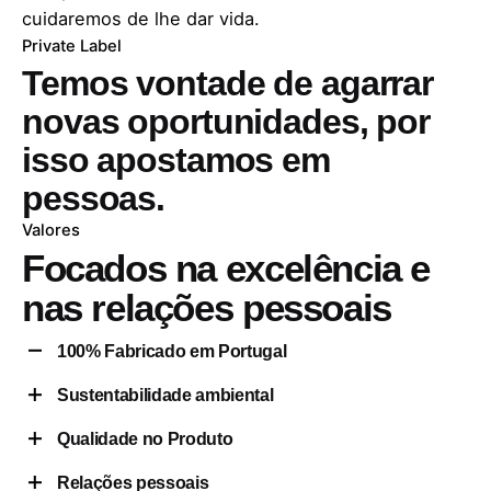
cuidaremos de lhe dar vida.
Private Label
Temos vontade de agarrar
novas oportunidades, por
isso apostamos em
pessoas.
Valores
Focados na excelência
e
nas relações pessoais
100% Fabricado em Portugal
Sustentabilidade ambiental
Apostamos em peças de fabrico próprio e 100%
produzidas em Portugal. Queremos impulsionar a
Qualidade no Produto
Tendo sempre como preocupação o meio
economia local e garantir sempre o bem-estar dos
ambiente, selecionamos cuidadosamente os
Relações pessoais
nossos colaboradores, parceiros e clientes.
Todas as roupas são cortadas, costuradas e